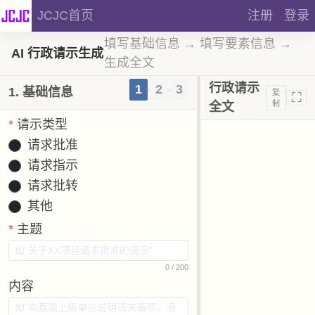
JCJC首页
注册
登录
填写基础信息 → 填写要素信息 →
AI 行政请示生成
生成全文
行政请示
1
2
3
1. 基础信息
›
›
复
⛶
制
全文
*
请示类型
请求批准
请求指示
请求批转
其他
*
主题
0
/ 200
内容