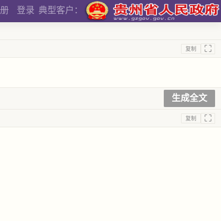
册
登录
典型客户：
⛶
复制
生成全文
⛶
复制