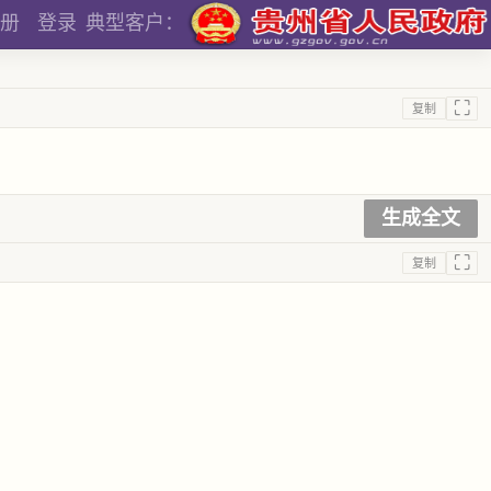
册
登录
典型客户：
⛶
复制
生成全文
⛶
复制