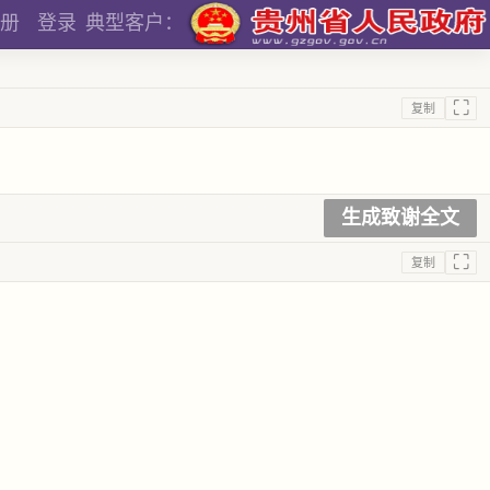
册
登录
典型客户：
⛶
复制
生成致谢全文
⛶
复制