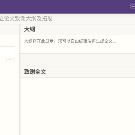
注
 确立论文致谢大纲及拓展
大纲
0/50
致谢全文