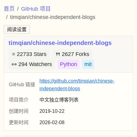
首页
GitHub 项目
timqian/chinese-independent-blogs
阅读设置
timqian/chinese-independent-blogs
⭐
22733 Stars
🍴
2627 Forks
👀
294 Watchers
Python
mit
https://github.com/timqian/chinese-
GitHub 链接
independent-blogs
项目简介
中文独立博客列表
创建时间
2019-10-22
更新时间
2026-02-08