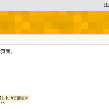
注
标页面。
通知其他页面更新
739