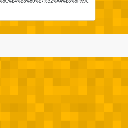
0%8C%E4%B8%80%E7%B2%A4%E8%8F%9C