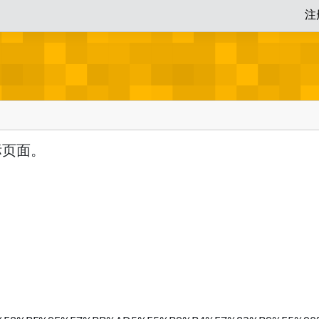
注
标页面。