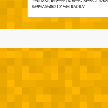
ie=utf8&query=%E7%94%B7%E5%AD%
%E9%A6%862101%E6%AC%A1