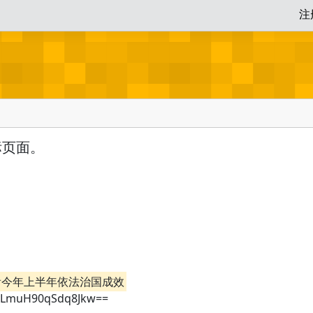
注
标页面。
据看今年上半年依法治国成效
VvLmuH90qSdq8Jkw==