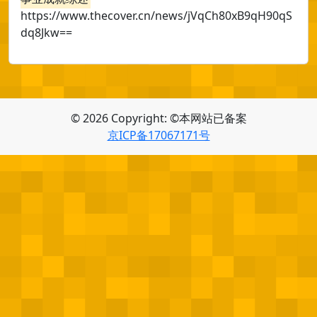
https://www.thecover.cn/news/jVqCh80xB9qH90qS
dq8Jkw==
© 2026 Copyright: ©本网站已备案
京ICP备17067171号