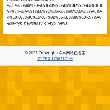
wd=%E5%88%80%E9%83%8E%E5%BE%92%E5%BC%
9F%E4%BA%91%E6%9C%B5%E5%90%A6%E8%AE%A
4%E8%83%8C%E5%8F%9B%E5%B8%88%E9%97%A8
&sa=fyb_news&rsv_dl=fyb_news
© 2026 Copyright: ©本网站已备案
京ICP备17067171号