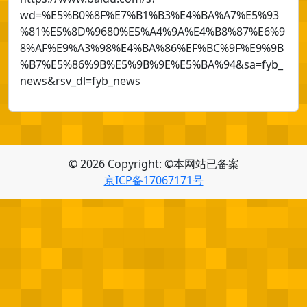
wd=%E5%B0%8F%E7%B1%B3%E4%BA%A7%E5%93
%81%E5%8D%9680%E5%A4%9A%E4%B8%87%E6%9
8%AF%E9%A3%98%E4%BA%86%EF%BC%9F%E9%9B
%B7%E5%86%9B%E5%9B%9E%E5%BA%94&sa=fyb_
news&rsv_dl=fyb_news
© 2026 Copyright: ©本网站已备案
京ICP备17067171号