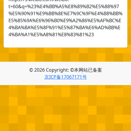
t=60&q=%23%E4%BB%A5%E8%89%B2%E5%88%97
%E5%90%91%E9%BB%8E%E7%9C%9F%E4%B8%BB%
E5%85%9A%E6%96%B0%E9%A2%86%E5%AF%BC%E
4%BA%BA%E5%8F%91%E5%87%BA%E6%AD%BB%E
4%BA%A1%E5%A8%81%E8%83%81%23
© 2026 Copyright: ©本网站已备案
京ICP备17067171号