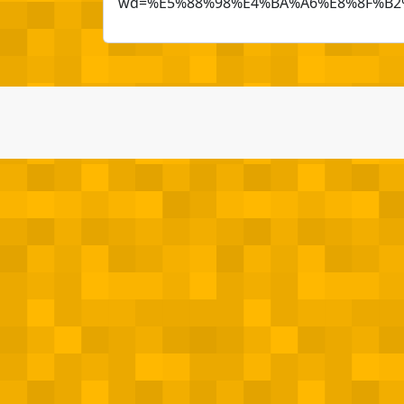
wd=%E5%88%98%E4%BA%A6%E8%8F%B2%