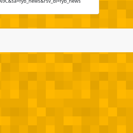
&sa=fyb_news&rsv_dl=fyb_news