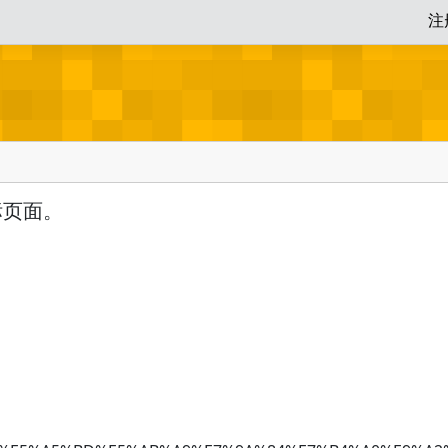
注
标页面。