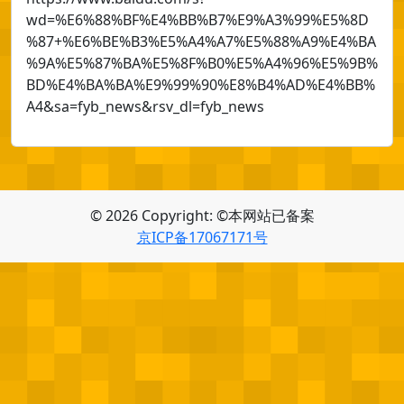
wd=%E6%88%BF%E4%BB%B7%E9%A3%99%E5%8D
%87+%E6%BE%B3%E5%A4%A7%E5%88%A9%E4%BA
%9A%E5%87%BA%E5%8F%B0%E5%A4%96%E5%9B%
BD%E4%BA%BA%E9%99%90%E8%B4%AD%E4%BB%
A4&sa=fyb_news&rsv_dl=fyb_news
© 2026 Copyright: ©本网站已备案
京ICP备17067171号