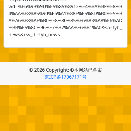
wd=%E6%9B%9D%E5%85%8912%E4%BA%BF%E8%B
4%AA%E8%85%90%E6%A1%88+%E5%8D%B0%E5%B
A%A6%E8%AE%B0%E8%80%85%E6%83%A8%E6%AD
%BB%E5%8C%96%E7%B2%AA%E6%B1%A0&sa=fyb_
news&rsv_dl=fyb_news
© 2026 Copyright: ©本网站已备案
京ICP备17067171号