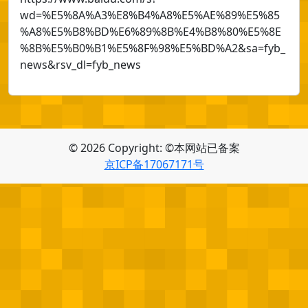
wd=%E5%8A%A3%E8%B4%A8%E5%AE%89%E5%85
%A8%E5%B8%BD%E6%89%8B%E4%B8%80%E5%8E
%8B%E5%B0%B1%E5%8F%98%E5%BD%A2&sa=fyb_
news&rsv_dl=fyb_news
© 2026 Copyright: ©本网站已备案
京ICP备17067171号