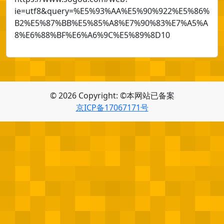
ie=utf8&query=%E5%93%AA%E5%90%922%E5%86%
B2%E5%87%BB%E5%85%A8%E7%90%83%E7%A5%A
8%E6%88%BF%E6%A6%9C%E5%89%8D10
© 2026 Copyright: ©本网站已备案
京ICP备17067171号