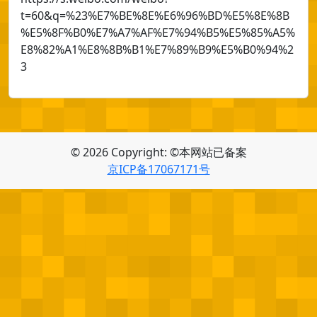
t=60&q=%23%E7%BE%8E%E6%96%BD%E5%8E%8B
%E5%8F%B0%E7%A7%AF%E7%94%B5%E5%85%A5%
E8%82%A1%E8%8B%B1%E7%89%B9%E5%B0%94%2
3
© 2026 Copyright: ©本网站已备案
京ICP备17067171号