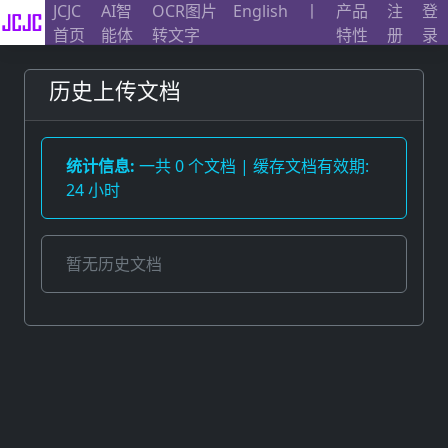
JCJC
AI智
OCR图片
English
丨
产品
注
登
首页
能体
转文字
特性
册
录
历史上传文档
统计信息:
一共 0 个文档 | 缓存文档有效期:
24 小时
暂无历史文档