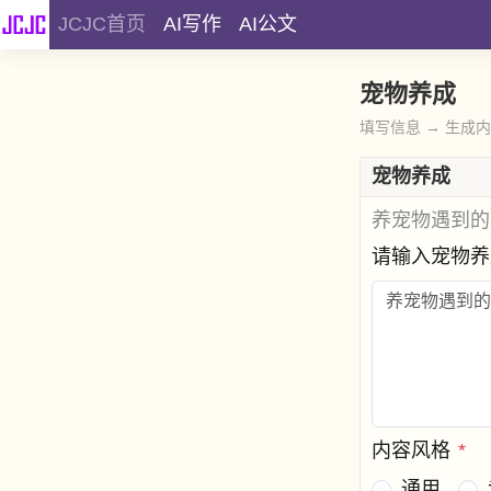
JCJC首页
AI写作
AI公文
宠物养成
填写信息 → 生成
宠物养成
养宠物遇到的
请输入宠物
内容风格
*
通用