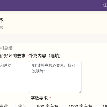
注
坏
内容
和总结
评价好坏的要求
*
补充内容（选填）
字数要求
*
专业
简洁
500 字左右
1000 字左右
1