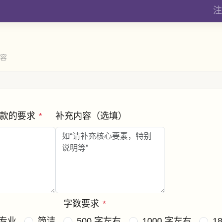
注
内容
条款的要求
*
补充内容（选填）
字数要求
*
专业
简洁
500 字左右
1000 字左右
1