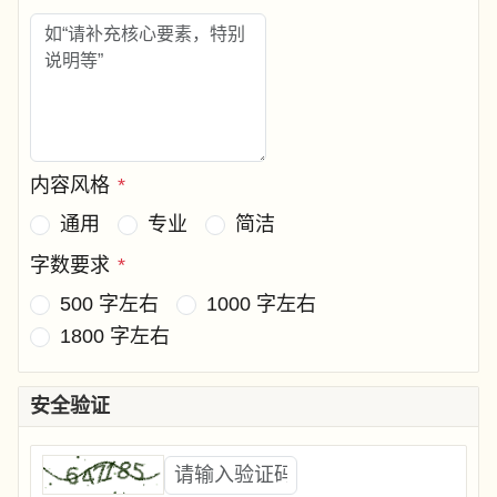
内容风格
*
通用
专业
简洁
字数要求
*
500 字左右
1000 字左右
1800 字左右
安全验证