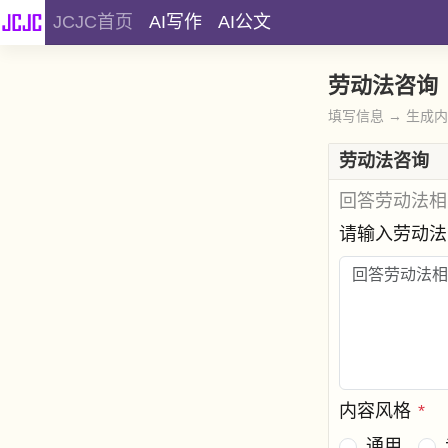
JCJC首页
AI写作
AI公文
劳动法咨询
填写信息 → 生成
劳动法咨询
回答劳动法相
请输入劳动
内容风格
*
通用