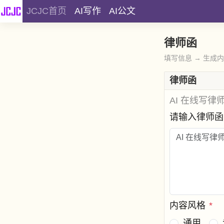
JCJC首页
AI写作
AI公文
律师函
填写信息 → 生成
律师函
AI 在线写律
请输入律师
内容风格
*
通用