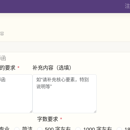
注
内容
师函
函的要求
*
补充内容（选填）
字数要求
*
专业
简洁
500 字左右
1000 字左右
1