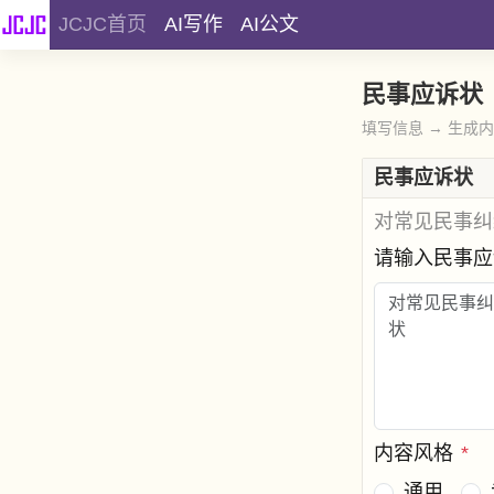
JCJC首页
AI写作
AI公文
民事应诉状
填写信息 → 生成
民事应诉状
对常见民事纠
请输入民事
内容风格
*
通用