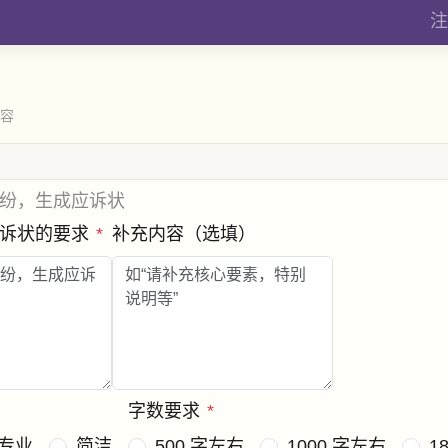
注
内容
纷，生成应诉状
应诉状的要求
*
补充内容（选填）
字数要求
*
专业
简洁
500 字左右
1000 字左右
1