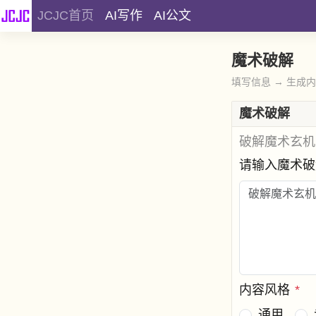
JCJC首页
AI写作
AI公文
魔术破解
填写信息 → 生成
魔术破解
破解魔术玄机
请输入魔术
内容风格
*
通用