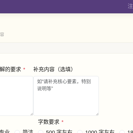
注
内容
破解的要求
*
补充内容（选填）
字数要求
*
专业
简洁
500 字左右
1000 字左右
1