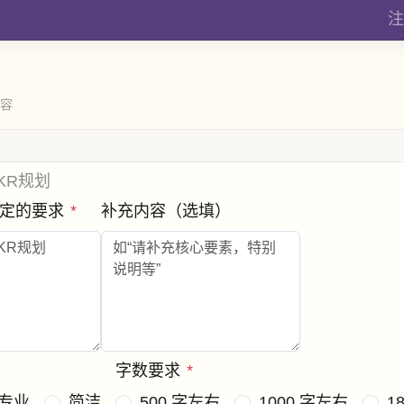
注
内容
KR规划
制定的要求
*
补充内容（选填）
字数要求
*
专业
简洁
500 字左右
1000 字左右
1