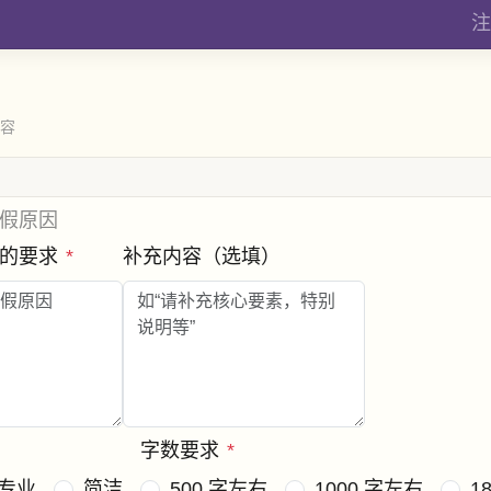
注
内容
假原因
条的要求
*
补充内容（选填）
字数要求
*
专业
简洁
500 字左右
1000 字左右
1