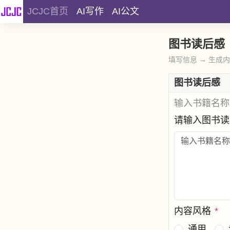
JCJC首页
AI写作
AI公文
图书读后感
填写信息 → 生成
图书读后感
输入书籍名称
请输入图书
内容风格
*
通用