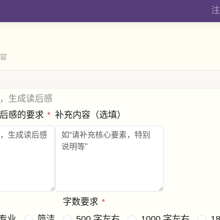
注
内容
，生成读后感
读后感的要求
*
补充内容（选填）
字数要求
*
专业
简洁
500 字左右
1000 字左右
1