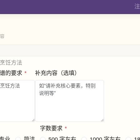
注
内容
烹饪方法
菜谱的要求
*
补充内容（选填）
字数要求
*
专业
简洁
500 字左右
1000 字左右
1