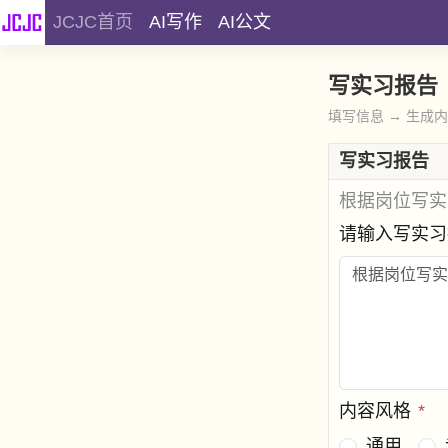
JCJC首页
AI写作
AI公文
写实习报告
填写信息 → 生成
写实习报告
根据岗位写实
请输入写实
内容风格
*
通用