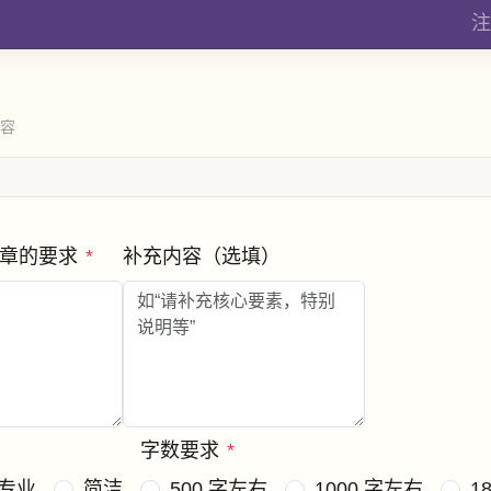
注
内容
文章的要求
*
补充内容（选填）
字数要求
*
专业
简洁
500 字左右
1000 字左右
1