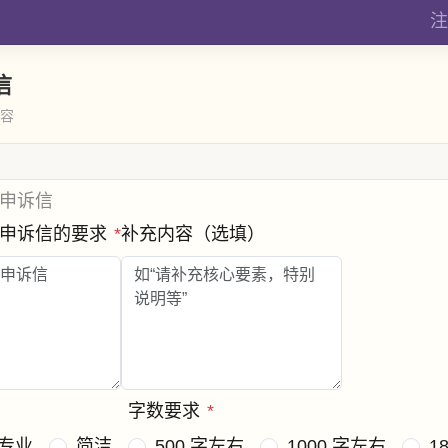
注
信
内容
申诉信
逊申诉信的要求
*
补充内容（选填）
字数要求
*
专业
简洁
500 字左右
1000 字左右
1