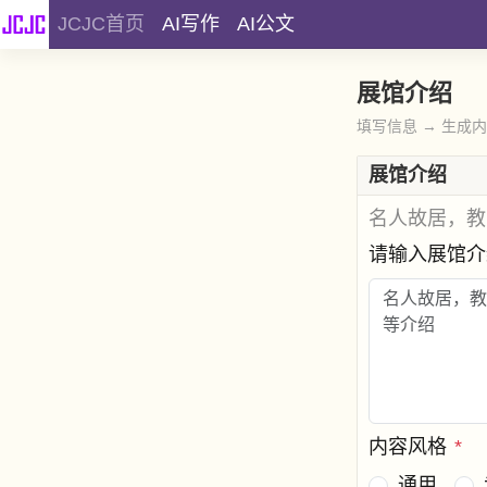
JCJC首页
AI写作
AI公文
展馆介绍
填写信息 → 生成
展馆介绍
名人故居，教
请输入展馆
内容风格
*
通用