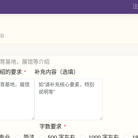
注
内容
育基地，展馆等介绍
介绍的要求
*
补充内容（选填）
字数要求
*
专业
简洁
500 字左右
1000 字左右
1