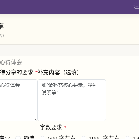
注
享
内容
心得体会
心得分享的要求
*
补充内容（选填）
字数要求
*
专业
简洁
500 字左右
1000 字左右
1