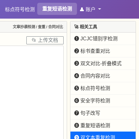
重复短语检测
较
标点符号检测
👤 账户
🚀 相关工具
文章抄袭检测 / 查重 / 合同对比
❶ JCJC错别字检测
📂 上传文档
❷ 标书查重对比
❸ 双文对比-折叠模式
❹ 合同内容对比
❺ 标点符号检测
❻ 安全字符检测
❼ 句子改写
❽ 重复短语检测
❾ 双文本重复检测