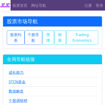
股票首页
网址导航
注册
登录
股票市场导航
股票列
个股导
雪
财
Trading
表
航
球
新
Economics
全局导航链接
成长能力
STCN基金
数据解盘
个股调研榜