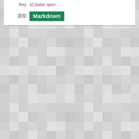
Key
alibaba-qwen
Markdown
类型