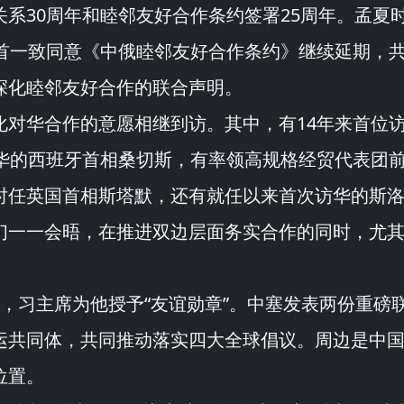
系30周年和睦邻友好合作条约签署25周年。孟夏
首一致同意《
中俄睦邻友好合作条约
》继续延期，
深化睦邻友好合作的联合声明。
化对华合作的意愿相继到访。其中，有14年来首位
访华的西班牙首相桑切斯，有率领高规格经贸代表团
时任英国首相斯塔默，还有就任以来首次访华的斯
们一一会晤，在推进双边层面务实合作的同时，尤
，习主席为他授予“
友谊勋章
”。中塞发表两份重磅
运共同体，共同推动落实四大全球倡议。周边是中
位置。