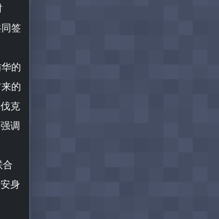
时
共同签
访华的
前来的
洛伐克
其强调
联合
国安身