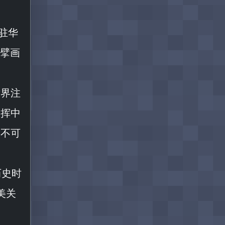
驻华
展擘画
世界注
指挥中
中不可
历史时
美关