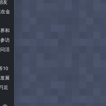
朝友
记在金
世界和
、参访
访问活
10
新发展
习近
。