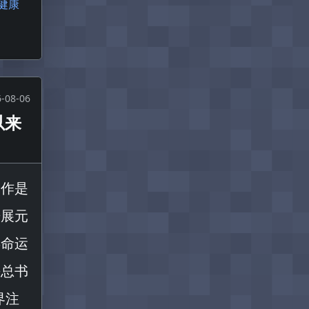
健康
-08-06
以来
合作是
开展元
类命运
平总书
界注