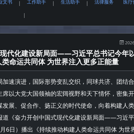
业文书
工作助手
生活助手
法律服务
医疗
|
|
|
|
2026
式现代化建设新局面——习近平总书记今年
类命运共同体 为世界注入更多正能量
局加速演进，国际形势变乱交织，同球共济、团结
主席以大党大国领袖的宏阔视野和天下情怀，密集
谋发展、促合作、扬正义的时代使命，向着构建人
报道《
奋力开创中国式现代化建设新局面——习近
8月6日
）播出《
持续推动构建人类命运共同体 为世