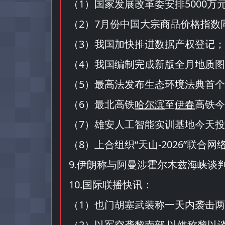
（
1
）国家发展改革委安排5000万
（
2
）7月份中国大宗商品价格指数同
（
3
）我国加快推进数据产权登记；
（
4
）我国编制完成新版全月地质图
（
5
）最高法发布生态环境法典首个
（
6
）最北高铁
哈尔滨
至
伊春
高铁今
（
7
）雄安人工智能实训基地今天投
（
8
）上合组织“
天山-2026
”联合网
9.伊朗称与阿曼涉霍尔木兹海峡谈
10.国际联播快讯：
（
1
）也门胡塞武装称一天内袭击两
（
2
）以军空袭黎南部 以媒称黎以