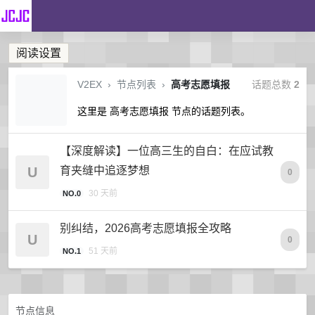
阅读设置
V2EX
›
节点列表
›
高考志愿填报
话题总数
2
这里是 高考志愿填报 节点的话题列表。
【深度解读】一位高三生的自白：在应试教
U
育夹缝中追逐梦想
0
30 天前
NO.0
别纠结，2026高考志愿填报全攻略
U
0
51 天前
NO.1
节点信息