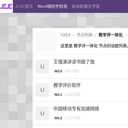
JCJC首页
Word错别字检测
新闻联播文字版
V2EX
›
节点列表
›
教学评一体化
这里是 教学评一体化 节点的话题列表
王强演讲读书毁了我
U
961 天前
NO.0
教学评价软件
U
1123 天前
NO.1
中国移动专有加速网络
U
1133 天前
NO.2