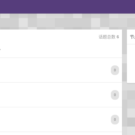
话题总数
6
节
。
0
0
0