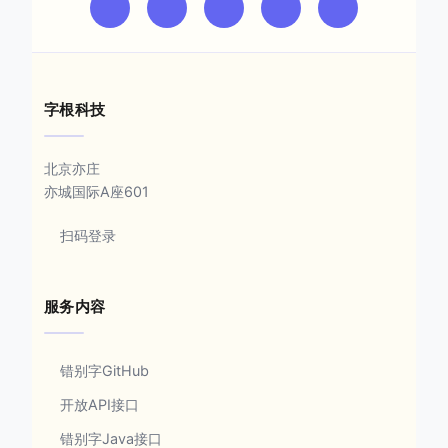
字根科技
北京亦庄
亦城国际A座601
扫码登录
服务内容
错别字GitHub
开放API接口
错别字Java接口