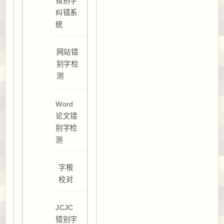
错别字
纠错系
统
网站错
别字检
测
Word
论文错
别字检
测
字根
校对
JCJC
错别字