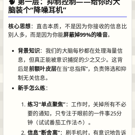
🧠 第一层：抑制控制——给你的大
脑装个“降噪耳机”
核心思想
：直击本质，不是因为你接收的信息比
别人多，而是因为你能
屏蔽掉99%的噪音
。
背景知识
：我们的大脑每秒都在处理海量信
息，但真正能被意识捕捉的少之又少。这背
后是
前额叶皮层
在当“总指挥”，负责筛选和抑
制无关信息。
新手怎么练
：
练习“单点聚焦”
：工作时，关掉所有不必
要的通知，只专注于眼前的一件事25分
钟（试试番茄工作法🍅）。
信息“断舍离”
：刷手机时，有意识地告诉