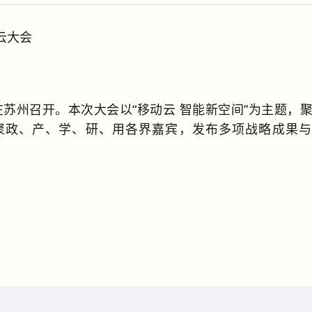
云大会
苏州召开。本次大会以“移动云 智能新空间”为主题，
汇聚政、产、学、研、用各界嘉宾，发布多项战略成果