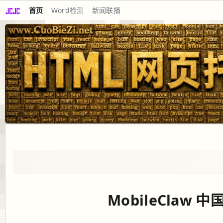
首页
Word检测
新闻联播
MobileClaw