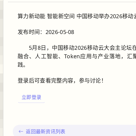
算力新动能 智能新空间 中国移动举办2026移动
发布时间：2026-05-08
5月8日，中国移动2026移动云大会主论坛在
融合、人工智能、Token应用与产业落地，
践。
登录后可查看完整内容，参与讨论！
立即登录
返回最新资讯列表