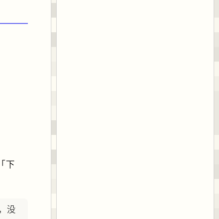
「下
，没