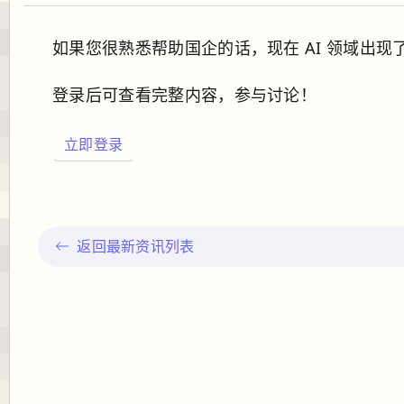
如果您很熟悉帮助国企的话，现在 AI 领域出现了一个新
登录后可查看完整内容，参与讨论！
立即登录
返回最新资讯列表