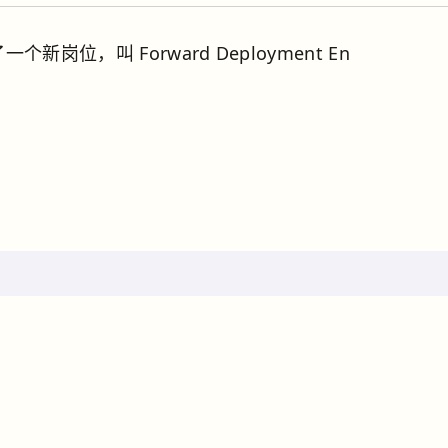
岗位，叫 Forward Deployment En