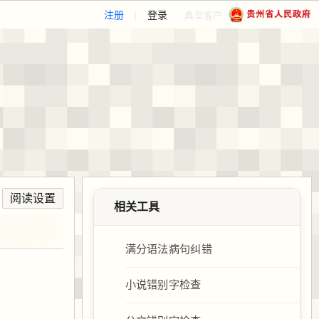
注册
|
登录
典型客户:
阅读设置
相关工具
满分语法病句纠错
小说错别字检查