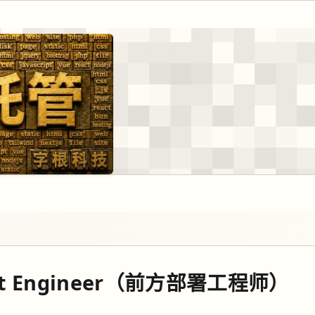
ent Engineer（前方部署工程师）