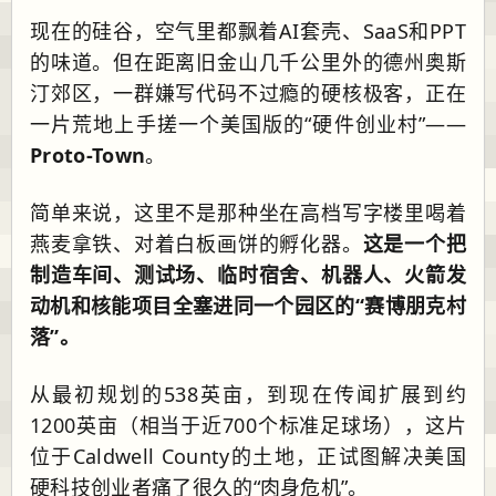
现在的硅谷，空气里都飘着AI套壳、SaaS和PPT
的味道。但在距离旧金山几千公里外的德州奥斯
汀郊区，一群嫌写代码不过瘾的硬核极客，正在
一片荒地上手搓一个美国版的“硬件创业村”——
Proto-Town
。
简单来说，这里不是那种坐在高档写字楼里喝着
燕麦拿铁、对着白板画饼的孵化器。
这是一个把
制造车间、测试场、临时宿舍、机器人、火箭发
动机和核能项目全塞进同一个园区的“赛博朋克村
落”。
从最初规划的538英亩，到现在传闻扩展到约
1200英亩（相当于近700个标准足球场），这片
位于Caldwell County的土地，正试图解决美国
硬科技创业者痛了很久的“肉身危机”。