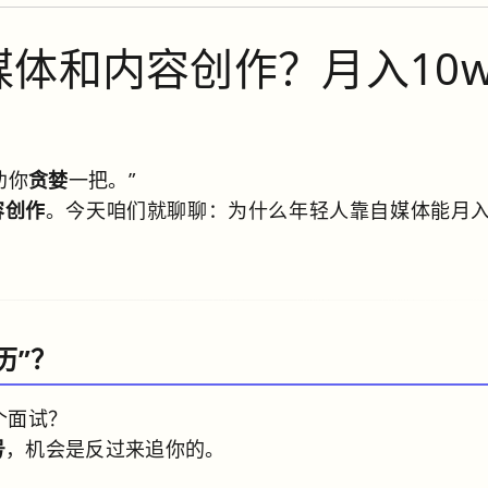
媒体和内容创作？月入10
劝你
贪婪
一把。”
容创作
。今天咱们就聊聊：为什么年轻人靠自媒体能月入
历”？
个面试？
号
，机会是反过来追你的。