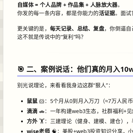
自媒体 = 个人品牌 + 作品集 + 人脉放大器
。
你发的每一条内容，都是你能力的
活证据
。面试
更关键的是，
每天记录、总结、复盘
，你倒逼自
这不就是传说中的“复利”吗？
🎯 二、案例说话：他们真的月入10
别光说理论，来看看我身边这群“狠人”：
鼠鼠
🐹：5个月从0到月入万刀（≈7万人
滴滴
🚗：一年构建web3生态，社群福利+
方外
🏋️：三建理论（健身、建模、建仓）
wise老师
🧠：美股+web3投资知识分享，